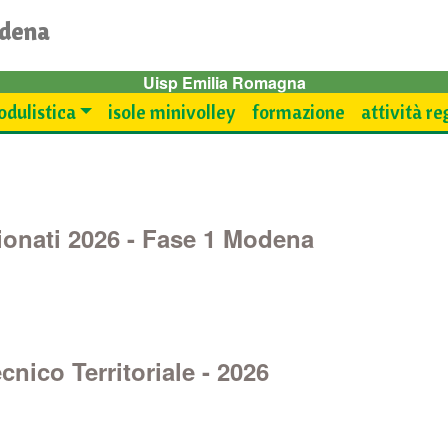
odena
Uisp Emilia Romagna
dulistica
isole minivolley
formazione
attività re
onati 2026 - Fase 1 Modena
nico Territoriale - 2026